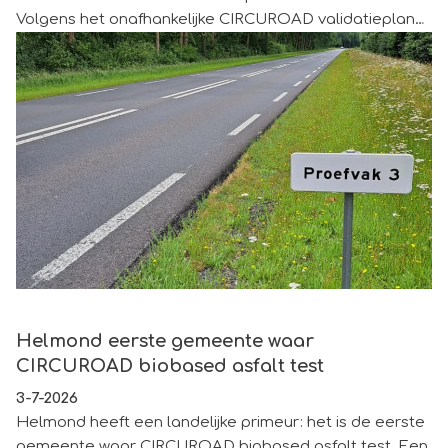
Volgens het onafhankelijke CIRCUROAD validatieplan
vond vandaag het eerste monitoringsmoment plaats
met het nemen van boorkernen. Binnenkort volgt een
visuele inspectie door KOAC. Deze monitoring vormt
een belangrijke mijlpaal van de CIRCUROAD
ketensamenwerking: overheden, bedrijven en
kennisinstellingen werken samen aan de ontwikkeling,
validatie en grootschalige toepassing van fossielvrij
asfalt.
Helmond eerste gemeente waar CIRCUROAD biobased as
Helmond eerste gemeente waar
CIRCUROAD biobased asfalt test
3-7-2026
Helmond heeft een landelijke primeur: het is de eerste
gemeente waar CIRCUROAD biobased asfalt test. Een