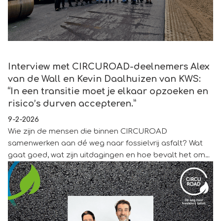
Interview met CIRCUROAD-deelnemers Alex van de Wall en K
Interview met CIRCUROAD-deelnemers Alex
van de Wall en Kevin Daalhuizen van KWS:
“In een transitie moet je elkaar opzoeken en
risico’s durven accepteren.”
9-2-2026
Wie zijn de mensen die binnen CIRCUROAD
samenwerken aan dé weg naar fossielvrij asfalt? Wat
gaat goed, wat zijn uitdagingen en hoe bevalt het om
samen te werken met de hele keten? We vragen het
aan Hoofd Onderzoek & Advies Wegen Alex van de
Wall en Adviseur Onderzoek & Ontwikkeling Kevin
Daalhuizen van KWS. Alex: “Innovatie is niet zonder
risico. Het is niet terecht om alle risico’s weg te leggen