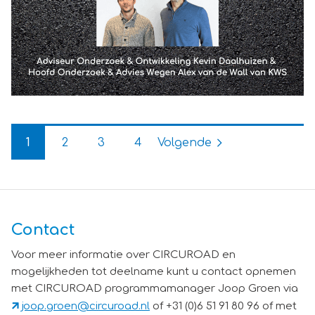
bij opdrachtgevers. Maar het is ook niet terecht om alle
risico’s bij aannemers te leggen als je samen in een
maatschappelijke transitie zit. Mijn oproep aan de
sector: blijf in gesprek en blijf samen stappen zetten.”
1
2
3
4
Volgende
Contact
Voor meer informatie over CIRCUROAD en
mogelijkheden tot deelname kunt u contact opnemen
met CIRCUROAD programmamanager Joop Groen via
joop.groen@circuroad.nl
of +31 (0)6 51 91 80 96 of met