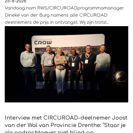
25-6-2026
Vandaag nam RWS/CIRCUROADprogrammamanager
Dineke van der Burg namens alle CIRCUROAD
deelnemers de prijs in ontvangst. Wij zijn trots!
Wat we indienden? Waarom deelnemers onze
ketensamenwerking op weg naar fossielvrij asfalt zo
effectief vinden:
Interview met CIRCUROAD-deelnemer Joost van der Wal van
Interview met CIRCUROAD-deelnemer Joost
van der Wal van Provincie Drenthe: “Staar je
als opdrachtgever niet blind op