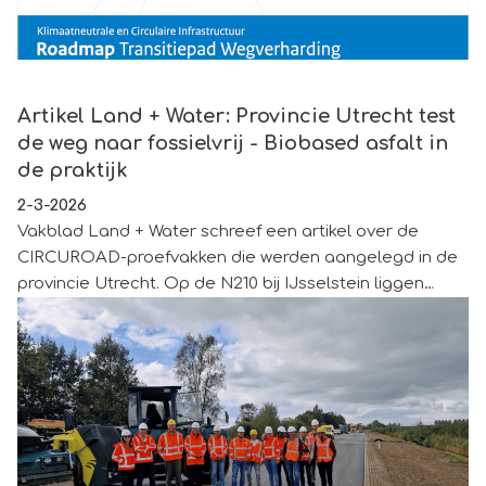
Artikel Land + Water: Provincie Utrecht test de weg naar fos
Artikel Land + Water: Provincie Utrecht test
de weg naar fossielvrij - Biobased asfalt in
de praktijk
2-3-2026
Vakblad Land + Water schreef een artikel over de
CIRCUROAD-proefvakken die werden aangelegd in de
provincie Utrecht. Op de N210 bij IJsselstein liggen
sinds oktober drie ogenschijnlijk gewone asfaltvakken.
Toch markeren deze 300 meter lange stroken een
volgende stap in een fundamentele transitie van de
asfaltketen. In plaats van volledig fossiel bitumen is in
deze proef een deel van het bindmiddel vervangen
door biobased alternatieven, afkomstig uit reststromen
van landbouw, bosbouw en papierindustrie.