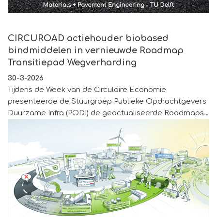
CIRCUROAD actiehouder biobased bindmiddelen in vern
CIRCUROAD actiehouder biobased
bindmiddelen in vernieuwde Roadmap
Transitiepad Wegverharding
30-3-2026
Tijdens de Week van de Circulaire Economie
presenteerde de Stuurgroep Publieke Opdrachtgevers
Duurzame Infra (PODI) de geactualiseerde Roadmaps
Klimaatneutrale en Circulaire Infrastructuur (KCI). Eén
daarvan is de Roadmap Transitiepad Wegverharding.
CIRCUROAD staat als actiehouder vermeld bij de
acties onder de maatregel 'Ontwikkelen biobased
grondstoffen in asfalt'.