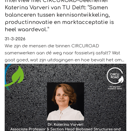
Interview met CIRCUROAD-deelnemer
Katerina Varveri van TU Delft: “Samen
balanceren tussen kennisontwikkeling,
productinnovatie en marktacceptatie is
heel waardevol.”
31-3-2026
Wie zijn de mensen die binnen CIRCUROAD
samenwerken aan dé weg naar fossielvrij asfalt? Wat
gaat goed, wat zijn uitdagingen en hoe bevalt het om
samen te werken met de hele keten? We vragen het
aan Katerina Varveri, Associate Professor en Section
Head Biobased Structures & Materials en Pavement
Engineering bij TU Delft. “Vanuit verschillende
perspectieven werken we samen aan de transitie naar
duurzame wegen.”