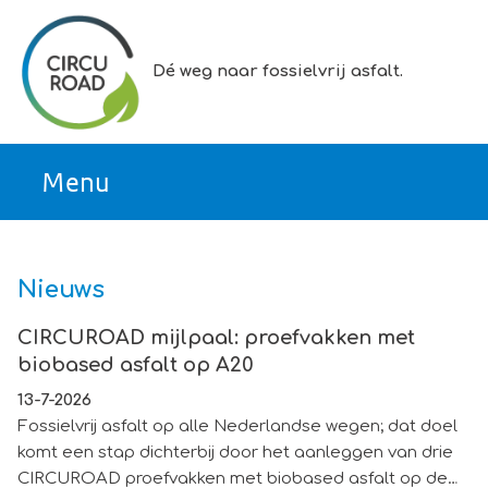
Ga direct naar inhoud
Dé weg naar fossielvrij asfalt.
Nieuws
CIRCUROAD mijlpaal: proefvakken met biobased asfalt o
CIRCUROAD mijlpaal: proefvakken met
biobased asfalt op A20
13-7-2026
Fossielvrij asfalt op alle Nederlandse wegen; dat doel
komt een stap dichterbij door het aanleggen van drie
CIRCUROAD proefvakken met biobased asfalt op de