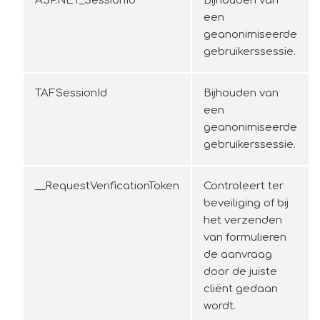
ASP.NET_SessionId
Bijhouden van
een
geanonimiseerde
gebruikerssessie.
TAFSessionId
Bijhouden van
een
geanonimiseerde
gebruikerssessie.
__RequestVerificationToken
Controleert ter
beveiliging of bij
het verzenden
van formulieren
de aanvraag
door de juiste
cliënt gedaan
wordt.