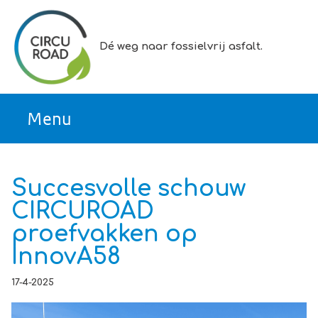
Ga direct naar inhoud
Dé weg naar fossielvrij asfalt.
Succesvolle schouw
CIRCUROAD
proefvakken op
InnovA58
17-4-2025