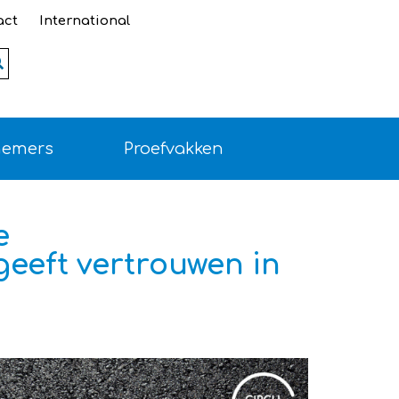
act
International
Zoeken
nemers
Proefvakken
e
eeft vertrouwen in