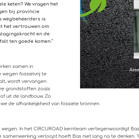
ele keten? We vragen het
en bij provincie
ls wegbeheerders is
et het vertrouwen om
 slagingskracht en de
falt ten goede komen.”
erken samen in
egen fossielvrij te
alt, wordt vervangen
re grondstoffen zoals
of uit de landbouw. Zo
we de afhankelijkheid van fossiele bronnen.
le wegen. In het CIRCUROAD kernteam vertegenwoordigt Bas
samenwerking verloopt hoeft Bas niet lang na te denken. “G