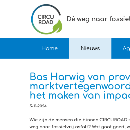
Ga direct naar inhoud
Dé weg naar fossielv
Home
Nieuws
Ag
Bas Harwig van prov
marktvertegenwoord
het maken van impac
5-11-2024
Wie zijn de mensen die binnen CIRCUROAD
weg naar fossielvrij asfalt? Wat gaat goed, 