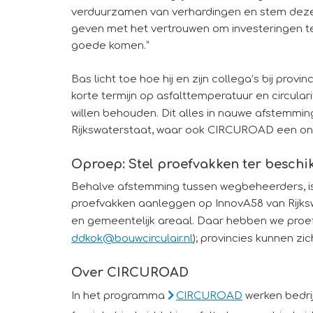
verduurzamen van verhardingen en stem deze me
geven met het vertrouwen om investeringen ter
goede komen.”
Bas licht toe hoe hij en zijn collega’s bij pr
korte termijn op asfalttemperatuur en circular
willen behouden. Dit alles in nauwe afstemm
Rijkswaterstaat, waar ook CIRCUROAD een ond
Oproep: Stel proefvakken ter beschi
Behalve afstemming tussen wegbeheerders, is 
proefvakken aanleggen op InnovA58 van Rijksw
en gemeentelijk areaal. Daar hebben we proef
ddkok@bouwcirculair.nl
); provincies kunnen zic
Over CIRCUROAD
In het programma
CIRCUROAD
werken bedrij