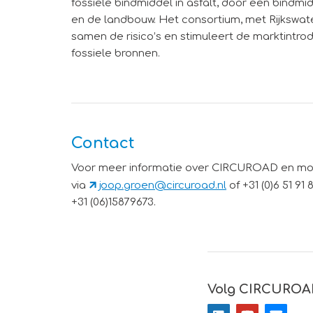
fossiele bindmiddel in asfalt, door een bindmi
en de landbouw. Het consortium, met Rijkswater
samen de risico’s en stimuleert de marktintrod
fossiele bronnen.
Contact
Voor meer informatie over CIRCUROAD en m
via
joop.groen@circuroad.nl
of +31 (0)6 51 
+31 (06)15879673.
Volg CIRCUROA