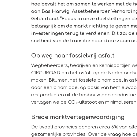
hoe bevalt het om samen te werken met de h
aan Bas Harwig, Assetbeheerder Verharding
Gelderland. “Focus in onze doelstellingen a
belangrijk om de markt richting te geven m
investeringen terug te verdienen. Dit zal de
snelheid van de transitie naar duurzaam as
Op weg naar fossielvrij asfalt
Wegbeheerders, bedrijven en kennispartijen w
CIRCUROAD om het asfalt op de Nederlandse w
maken. Bitumen, het fossiele bindmiddel in asf
door een bindmiddel op basis van hernieuwba
restproducten uit de bosbouw, papierindustrie 
verlagen we de CO₂-uitstoot en minimaliseren 
Brede marktvertegenwoordiging
De twaalf provincies beheren circa 6% van al
gezamenlijke provincies.
Over de vraag hoe de 