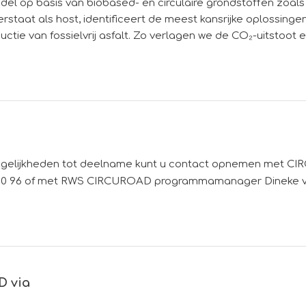
ddel op basis van biobased- en circulaire grondstoffen zoal
staat als host, identificeert de meest kansrijke oplossingen
uctie van fossielvrij asfalt. Zo verlagen we de CO₂-uitstoot 
ogelijkheden tot deelname kunt u contact opnemen met
91 80 96 of met RWS CIRCUROAD programmamanager Dineke 
D via