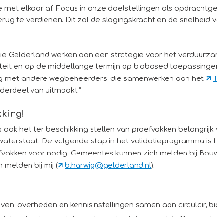
t elkaar af. Focus in onze doelstellingen als opdrachtgeve
ug te verdienen. Dit zal de slagingskracht en de snelheid v
ovincie Gelderland werken aan een strategie voor het verduur
iteit en op de middellange termijn op biobased toepassingen
ing met andere wegbeheerders, die samenwerken aan het
T
erdeel van uitmaakt.”
kking!
ook het ter beschikking stellen van proefvakken belangrij
aterstaat. De volgende stap in het validatieprogramma is h
vakken voor nodig. Gemeentes kunnen zich melden bij BouwC
h melden bij mij (
b.harwig@gelderland.nl
).
ven, overheden en kennisinstellingen samen aan circulair, b