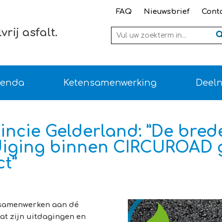
FAQ
Nieuwsbrief
Cont
Zoeken
rij asfalt.
enda
Ketensamenwerking
Deel
incie Gelderland: ”De bred
iging binnen CIRCUROAD g
t”
 samenwerken aan dé
wat zijn uitdagingen en