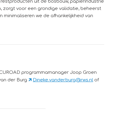
s restproducten uit de bosbouw, papierindustrie
, zorgt voor een grondige validatie, beheerst
en minimaliseren we de afhankelijkheid van
 CIRCUROAD programmamanager Joop Groen
van der Burg
Dineke.vander.burg@rws.nl
of