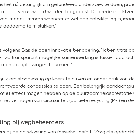
s het nú belangrijk om gefundeerd onderzoek te doen, proe
bindmiddel verantwoord worden toegepast. De brede markt
van impact. Immers wanneer er wel een ontwikkeling is, ma
ie gedoemd te mislukken.”
olgens Bas de open innovatie benadering. “Ik ben trots op
n zo transparant mogelijke samenwerking is tussen opdrac
samen tot oplossingen te komen.”
langrijk om standvastig op koers te blijven en onder druk va
verantwoorde concessies te doen. Een belangrijk aandachtpun
atief effect mogen hebben op de duurzaamheidsprestatie va
 het verhogen van circulariteit (partiële recycling (PR)) en
ing bij wegbeheerders
 bij de ontwikkeling van fossielvrij asfalt. “Zorg als opdra